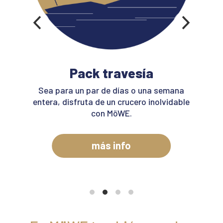
Pack travesía
rto
So
 de
boda
Sea para un par de días o una semana
entera, disfruta de un crucero inolvidable
con MöWE.
más info